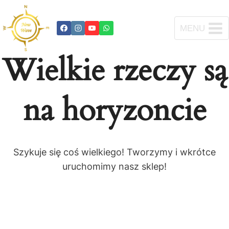
Przejdź
do
MENU
treści
Wielkie rzeczy są
na horyzoncie
Szykuje się coś wielkiego! Tworzymy i wkrótce
uruchomimy nasz sklep!